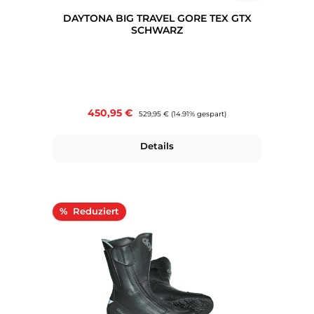
DAYTONA BIG TRAVEL GORE TEX GTX
SCHWARZ
Verkaufspreis:
450,95 €
Regulärer Preis:
529,95 €
(14.91% gespart)
Details
Rabatt
%