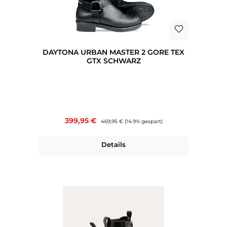
DAYTONA URBAN MASTER 2 GORE TEX
GTX SCHWARZ
Verkaufspreis:
399,95 €
Regulärer Preis:
469,95 €
(14.9% gespart)
Details