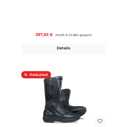
Verkaufspreis:
297,95 €
Regulärer Preis:
349,95 €
(14.86% gespart)
Details
Rabatt
%