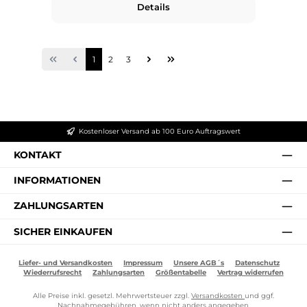
Details
Seite
Seite
Seite
1
2
3
Kostenloser Versand ab 100 Euro Auftragswert
KONTAKT
INFORMATIONEN
ZAHLUNGSARTEN
SICHER EINKAUFEN
Liefer- und Versandkosten
Impressum
Unsere AGB´s
Datenschutz
Wiederrufsrecht
Zahlungsarten
Größentabelle
Vertrag widerrufen
Alle Preise inkl. gesetzl. Mehrwertsteuer zzgl.
Versandkosten
und ggf.
Nachnahmegebühren, wenn nicht anders angegeben.