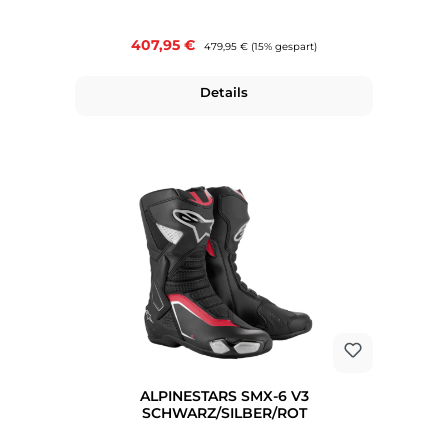
Verkaufspreis:
407,95 €
Regulärer Preis:
479,95 €
(15% gespart)
Details
ALPINESTARS SMX-6 V3
SCHWARZ/SILBER/ROT