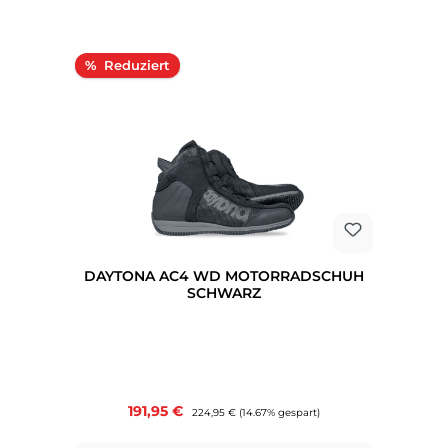
Rabatt
%
DAYTONA AC4 WD MOTORRADSCHUH
SCHWARZ
Verkaufspreis:
191,95 €
Regulärer Preis:
224,95 €
(14.67% gespart)