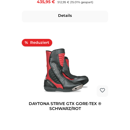
Verkaufspreis:
435,95 €
Regulärer Preis:
512,95 €
(15.01% gespart)
Details
Rabatt
%
DAYTONA STRIVE GTX GORE-TEX ®
SCHWARZ/ROT