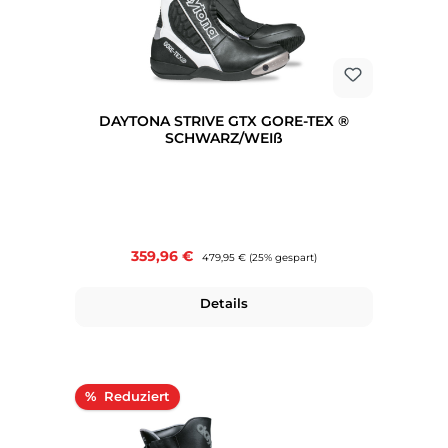
DAYTONA STRIVE GTX GORE-TEX ®
SCHWARZ/WEIß
Verkaufspreis:
359,96 €
Regulärer Preis:
479,95 €
(25% gespart)
Details
Rabatt
%