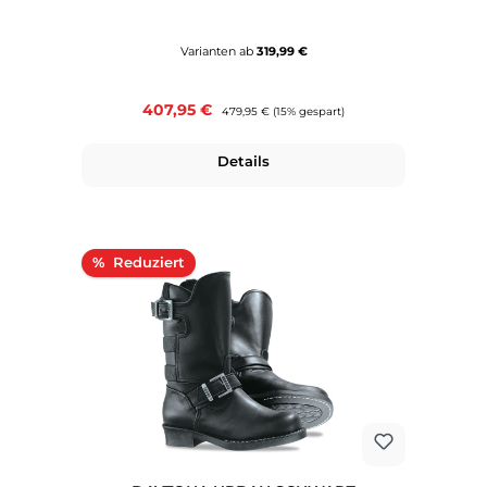
Varianten ab
319,99 €
Verkaufspreis:
407,95 €
Regulärer Preis:
479,95 €
(15% gespart)
Details
Rabatt
%