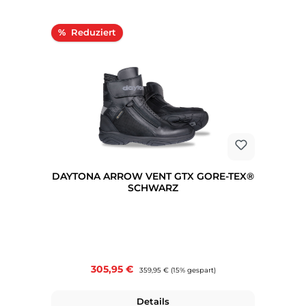
Rabatt
%
DAYTONA ARROW VENT GTX GORE-TEX®
SCHWARZ
Verkaufspreis:
305,95 €
Regulärer Preis:
359,95 €
(15% gespart)
Details