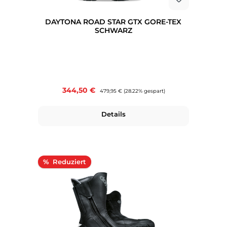
DAYTONA ROAD STAR GTX GORE-TEX
SCHWARZ
Verkaufspreis:
344,50 €
Regulärer Preis:
479,95 €
(28.22% gespart)
Details
Rabatt
%