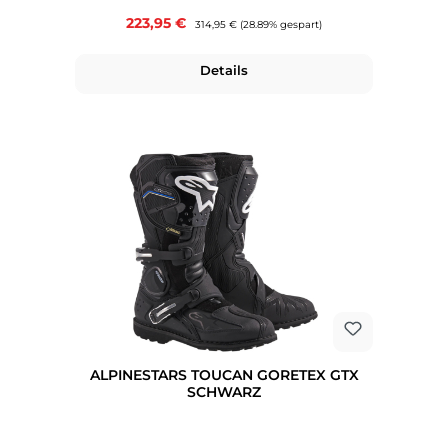
Verkaufspreis:
223,95 €
Regulärer Preis:
314,95 €
(28.89% gespart)
Details
ALPINESTARS TOUCAN GORETEX GTX
SCHWARZ