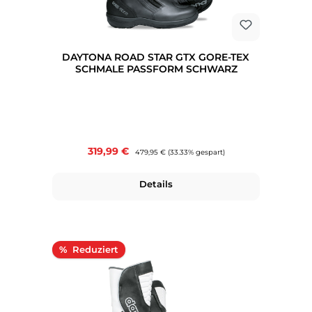
DAYTONA ROAD STAR GTX GORE-TEX
SCHMALE PASSFORM SCHWARZ
Verkaufspreis:
319,99 €
Regulärer Preis:
479,95 €
(33.33% gespart)
Details
Rabatt
%