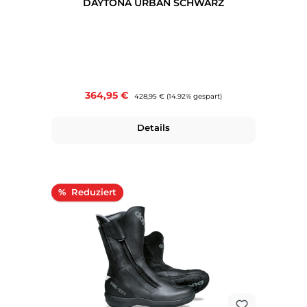
DAYTONA URBAN SCHWARZ
Verkaufspreis:
364,95 €
Regulärer Preis:
428,95 €
(14.92% gespart)
Details
Rabatt
%