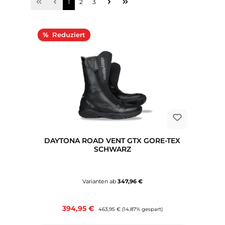
Seite
Seite
Seite
1
2
3
Rabatt
%
DAYTONA ROAD VENT GTX GORE-TEX
SCHWARZ
Varianten ab
347,96 €
Verkaufspreis:
394,95 €
Regulärer Preis:
463,95 €
(14.87% gespart)