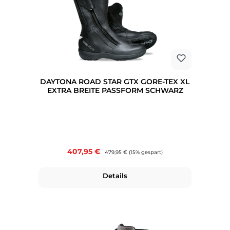
DAYTONA ROAD STAR GTX GORE-TEX XL
EXTRA BREITE PASSFORM SCHWARZ
Verkaufspreis:
407,95 €
Regulärer Preis:
479,95 €
(15% gespart)
Details