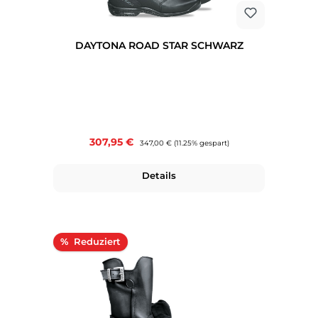
DAYTONA ROAD STAR SCHWARZ
Verkaufspreis:
307,95 €
Regulärer Preis:
347,00 €
(11.25% gespart)
Details
Rabatt
%