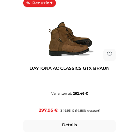
Rabatt
%
DAYTONA AC CLASSICS GTX BRAUN
Varianten ab
262,46 €
Verkaufspreis:
297,95 €
Regulärer Preis:
349,95 €
(14.86% gespart)
Details