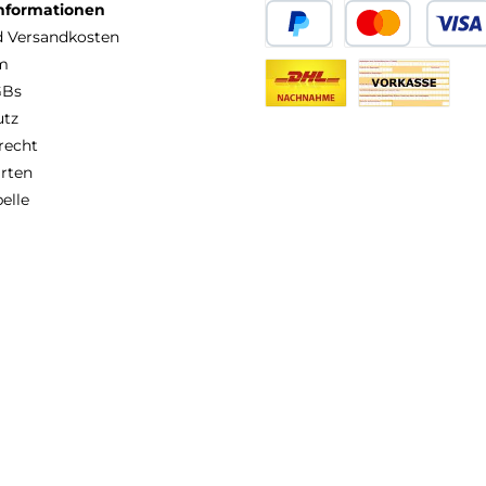
Informationen
nd Versandkosten
PayPal
Kredit- oder Debit
m
GBs
DHL Nachnahme
Vorkasse
utz
recht
rten
elle