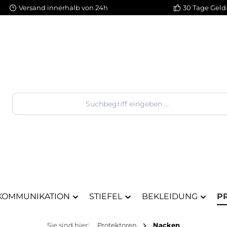
Versand innerhalb von 24h
30 Tage Geld
KOMMUNIKATION
STIEFEL
BEKLEIDUNG
P
Sie sind hier:
Protektoren
Nacken