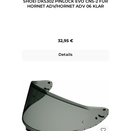
SHOEI DKS302 PINLOCK EVO CNS-2 FÜR
HORNET ADV/HORNET ADV 06 KLAR
Regulärer Preis:
32,95 €
Details