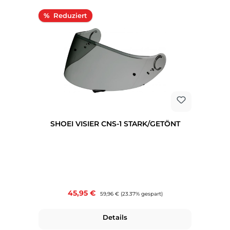
Rabatt
%
SHOEI VISIER CNS-1 STARK/GETÖNT
Verkaufspreis:
45,95 €
Regulärer Preis:
59,96 €
(23.37% gespart)
Details