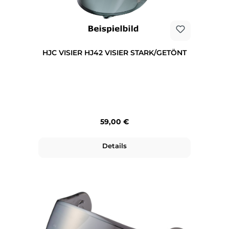
HJC VISIER HJ42 VISIER STARK/GETÖNT
Regulärer Preis:
59,00 €
Details