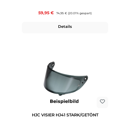
Verkaufspreis:
59,95 €
Regulärer Preis:
74,95 €
(20.01% gespart)
Details
HJC VISIER HJ41 STARK/GETÖNT