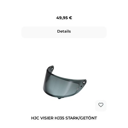
Regulärer Preis:
49,95 €
Details
HJC VISIER HJ35 STARK/GETÖNT