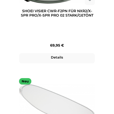
SHOEI VISIER CWR-F2PN FÜR NXR2/X-
SPR PRO/X-SPR PRO 02 STARK/GETÖNT
Regulärer Preis:
69,95 €
Details
Neu