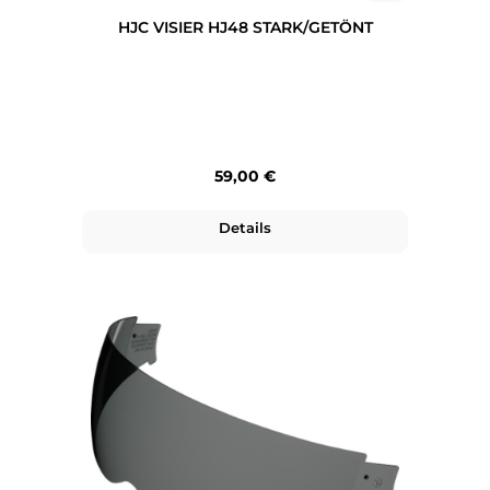
HJC VISIER HJ48 STARK/GETÖNT
Regulärer Preis:
59,00 €
Details