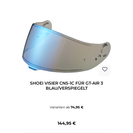
SHOEI VISIER CNS-1C FÜR GT-AIR 3
BLAU/VERSPIEGELT
Varianten ab
74,95 €
Regulärer Preis:
144,95 €