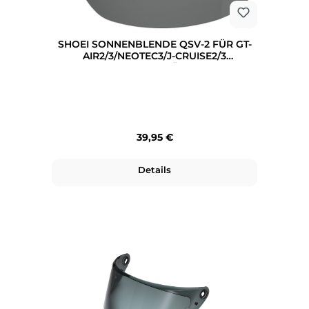
SHOEI SONNENBLENDE QSV-2 FÜR GT-
AIR2/3/NEOTEC3/J-CRUISE2/3
STARK/GETÖNT
Regulärer Preis:
39,95 €
Details