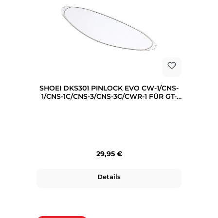
SHOEI DKS301 PINLOCK EVO CW-1/CNS-
1/CNS-1C/CNS-3/CNS-3C/CWR-1 FÜR GT-
AIR 3/NEOTEC 3 KLAR
Regulärer Preis:
29,95 €
Details