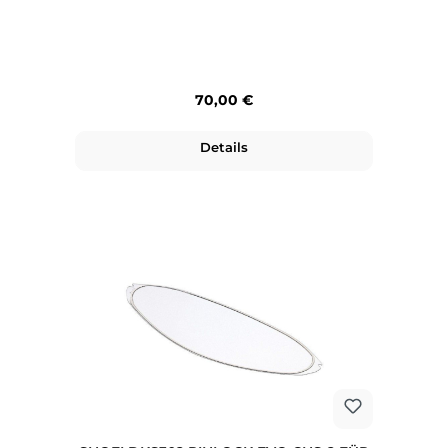
Regulärer Preis:
70,00 €
Details