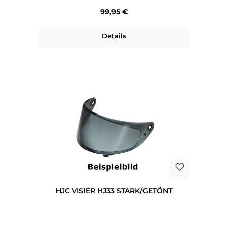
Regulärer Preis:
99,95 €
Details
HJC VISIER HJ33 STARK/GETÖNT