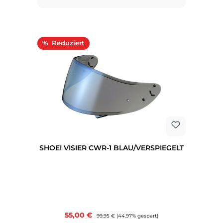
Rabatt
%
SHOEI VISIER CWR-1 BLAU/VERSPIEGELT
Verkaufspreis:
55,00 €
Regulärer Preis:
99,95 €
(44.97% gespart)