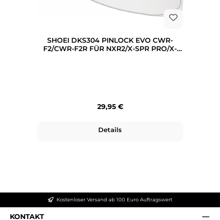
SHOEI DKS304 PINLOCK EVO CWR-
F2/CWR-F2R FÜR NXR2/X-SPR PRO/X-
SPR PRO 02 KLAR
Regulärer Preis:
29,95 €
Details
Kostenloser Versand ab 100 Euro Auftragswert
KONTAKT