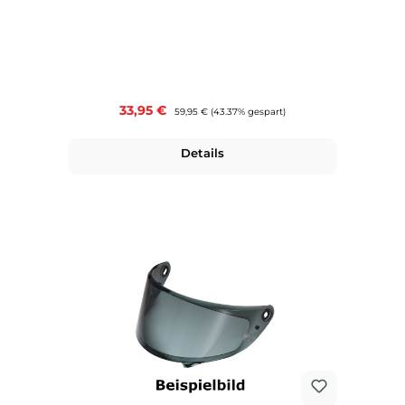
Verkaufspreis:
33,95 €
Regulärer Preis:
59,95 €
(43.37% gespart)
Details