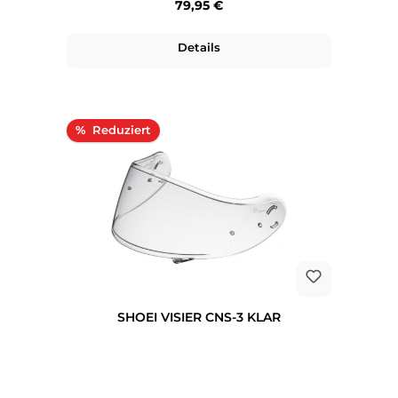
Regulärer Preis:
79,95 €
Details
Rabatt
%
SHOEI VISIER CNS-3 KLAR