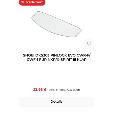
Rabatt
%
SHOEI DKS303 PINLOCK EVO CWR-F/
CWF-1 FÜR NXR/X-SPIRIT III KLAR
Verkaufspreis:
23,95 €
Regulärer Preis:
29,95 €
(20.03% gespart)
Details