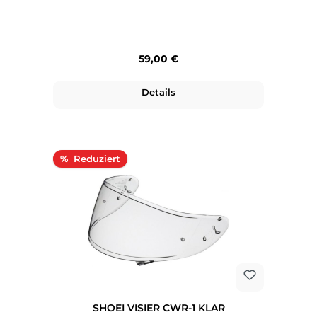
Regulärer Preis:
59,00 €
Details
Rabatt
%
SHOEI VISIER CWR-1 KLAR