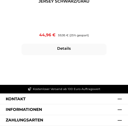
JERSEY SCHWARZ/GRAU
Verkaufspreis:
44,96 €
Regulärer Preis:
59,95 €
(25% gespart)
Details
Kostenloser Versand ab 100 Euro Auftragswert
KONTAKT
INFORMATIONEN
ZAHLUNGSARTEN