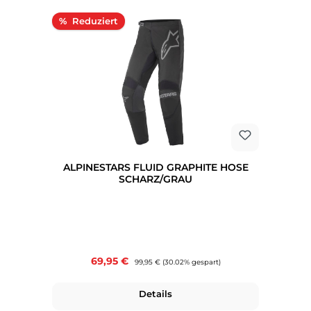
Rabatt
%
ALPINESTARS FLUID GRAPHITE HOSE
SCHARZ/GRAU
Verkaufspreis:
69,95 €
Regulärer Preis:
99,95 €
(30.02% gespart)
Details