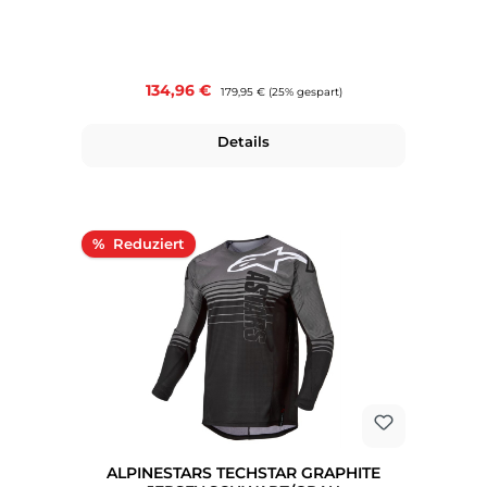
Verkaufspreis:
134,96 €
Regulärer Preis:
179,95 €
(25% gespart)
Details
Rabatt
%
ALPINESTARS TECHSTAR GRAPHITE