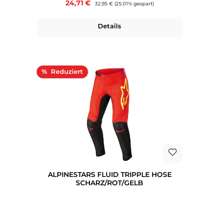
Verkaufspreis:
24,71 €
Regulärer Preis:
32,95 €
(25.01% gespart)
Details
Rabatt
%
ALPINESTARS FLUID TRIPPLE HOSE
SCHARZ/ROT/GELB