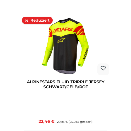
Rabatt
%
ALPINESTARS FLUID TRIPPLE JERSEY
SCHWARZ/GELB/ROT
Verkaufspreis:
22,46 €
Regulärer Preis:
29,95 €
(25.01% gespart)