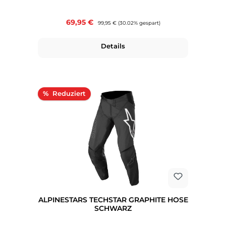
Verkaufspreis:
69,95 €
Regulärer Preis:
99,95 €
(30.02% gespart)
Details
Rabatt
%
ALPINESTARS TECHSTAR GRAPHITE HOSE
SCHWARZ