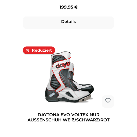
Regulärer Preis:
199,95 €
Details
Rabatt
%
DAYTONA EVO VOLTEX NUR
AUSSENSCHUH WEIß/SCHWARZ/ROT