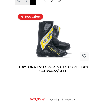
Seite
Seite
Seite
1
2
3
Rabatt
%
DAYTONA EVO SPORTS GTX GORE-TEX®
SCHWARZ/GELB
Verkaufspreis:
620,95 €
Regulärer Preis:
729,90 €
(14.93% gespart)