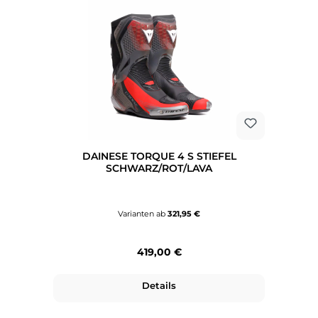
DAINESE TORQUE 4 S STIEFEL
SCHWARZ/ROT/LAVA
Varianten ab
321,95 €
Regulärer Preis:
419,00 €
Details