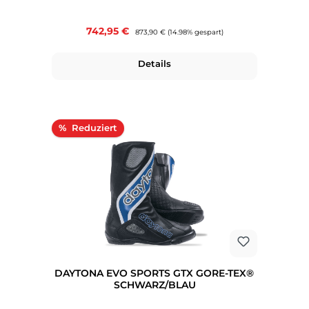
Verkaufspreis:
742,95 €
Regulärer Preis:
873,90 €
(14.98% gespart)
Details
Rabatt
%
DAYTONA EVO SPORTS GTX GORE-TEX®
SCHWARZ/BLAU