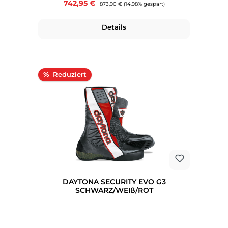
Verkaufspreis:
742,95 €
Regulärer Preis:
873,90 €
(14.98% gespart)
Details
Rabatt
%
DAYTONA SECURITY EVO G3
SCHWARZ/WEIß/ROT