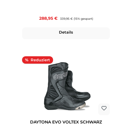
Verkaufspreis:
288,95 €
Regulärer Preis:
339,95 €
(15% gespart)
Details
Rabatt
%
DAYTONA EVO VOLTEX SCHWARZ