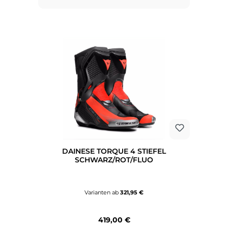
DAINESE TORQUE 4 STIEFEL
SCHWARZ/ROT/FLUO
Varianten ab
321,95 €
Regulärer Preis:
419,00 €