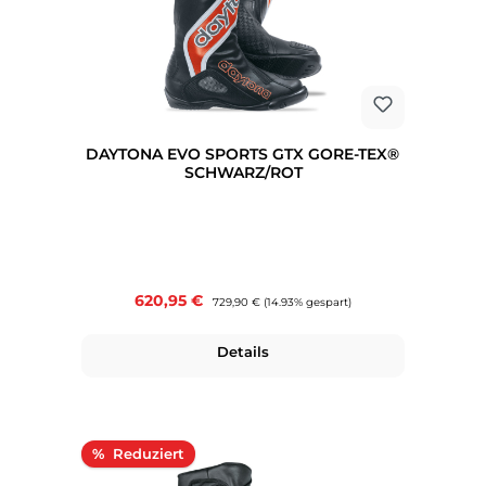
DAYTONA EVO SPORTS GTX GORE-TEX®
SCHWARZ/ROT
Verkaufspreis:
620,95 €
Regulärer Preis:
729,90 €
(14.93% gespart)
Details
Rabatt
%