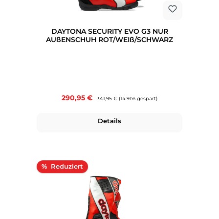
DAYTONA SECURITY EVO G3 NUR
AUßENSCHUH ROT/WEIß/SCHWARZ
Verkaufspreis:
290,95 €
Regulärer Preis:
341,95 €
(14.91% gespart)
Details
Rabatt
%