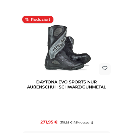
Rabatt
%
DAYTONA EVO SPORTS NUR
AUßENSCHUH SCHWARZ/GUNMETAL
Verkaufspreis:
271,95 €
Regulärer Preis:
319,95 €
(15% gespart)