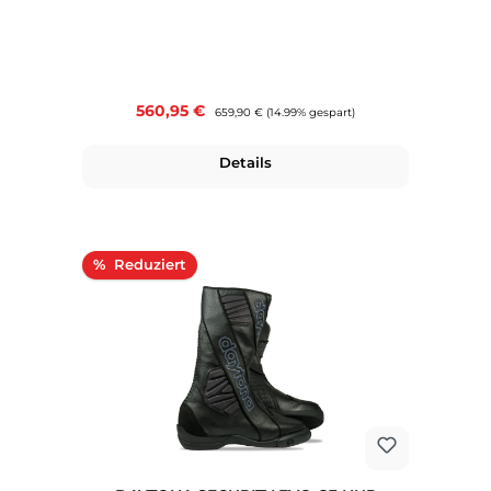
Verkaufspreis:
560,95 €
Regulärer Preis:
659,90 €
(14.99% gespart)
Details
Rabatt
%