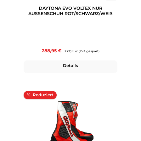
DAYTONA EVO VOLTEX NUR
AUSSENSCHUH ROT/SCHWARZ/WEIß
Verkaufspreis:
288,95 €
Regulärer Preis:
339,95 €
(15% gespart)
Details
Rabatt
%