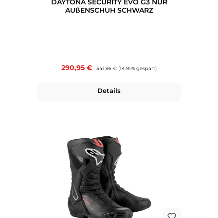
DAYTONA SECURITY EVO G3 NUR
AUßENSCHUH SCHWARZ
Verkaufspreis:
290,95 €
Regulärer Preis:
341,95 €
(14.91% gespart)
Details