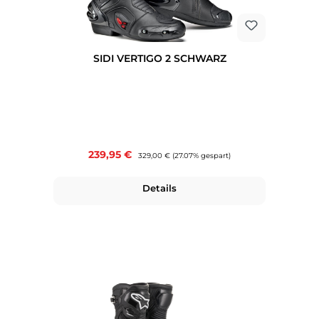
SIDI VERTIGO 2 SCHWARZ
Verkaufspreis:
239,95 €
Regulärer Preis:
329,00 €
(27.07% gespart)
Details