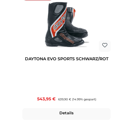
DAYTONA EVO SPORTS SCHWARZ/ROT
Verkaufspreis:
543,95 €
Regulärer Preis:
639,90 €
(14.99% gespart)
Details