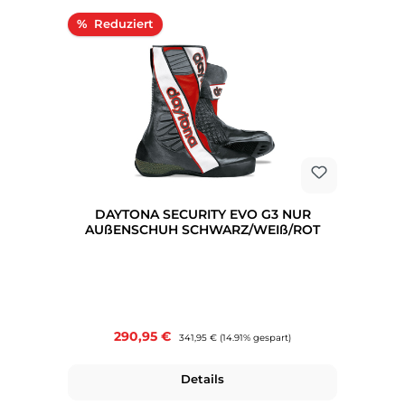
Rabatt
%
DAYTONA SECURITY EVO G3 NUR
AUßENSCHUH SCHWARZ/WEIß/ROT
Verkaufspreis:
290,95 €
Regulärer Preis:
341,95 €
(14.91% gespart)
Details