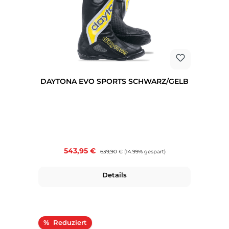
DAYTONA EVO SPORTS SCHWARZ/GELB
Verkaufspreis:
543,95 €
Regulärer Preis:
639,90 €
(14.99% gespart)
Details
Rabatt
%