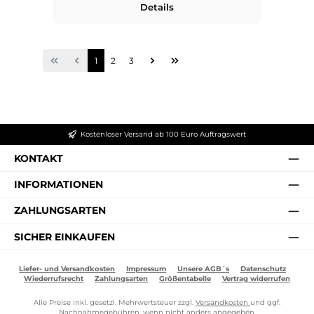
Details
Seite
Seite
Seite
1
2
3
Kostenloser Versand ab 100 Euro Auftragswert
KONTAKT
INFORMATIONEN
ZAHLUNGSARTEN
SICHER EINKAUFEN
Liefer- und Versandkosten
Impressum
Unsere AGB´s
Datenschutz
Wiederrufsrecht
Zahlungsarten
Größentabelle
Vertrag widerrufen
Alle Preise inkl. gesetzl. Mehrwertsteuer zzgl.
Versandkosten
und ggf.
Nachnahmegebühren, wenn nicht anders angegeben.