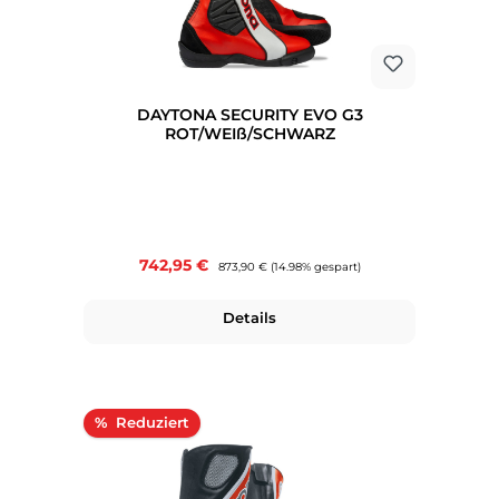
DAYTONA SECURITY EVO G3
ROT/WEIß/SCHWARZ
Verkaufspreis:
742,95 €
Regulärer Preis:
873,90 €
(14.98% gespart)
Details
Rabatt
%