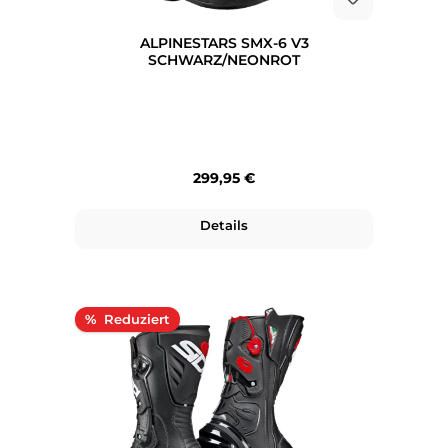
ALPINESTARS SMX-6 V3
SCHWARZ/NEONROT
Regulärer Preis:
299,95 €
Details
Rabatt
%