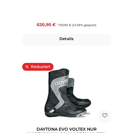
Verkaufspreis:
620,95 €
Regulärer Preis:
729,90 €
(14.93% gespart)
Details
Rabatt
%
DAYTONA EVO VOLTEX NUR