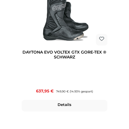
DAYTONA EVO VOLTEX GTX GORE-TEX ®
SCHWARZ
Verkaufspreis:
637,95 €
Regulärer Preis:
749,90 €
(14.93% gespart)
Details