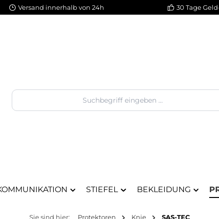
Versand innerhalb von 24h
30 Tage Geld
KOMMUNIKATION
STIEFEL
BEKLEIDUNG
P
Sie sind hier:
Protektoren
Knie
SAS-TEC