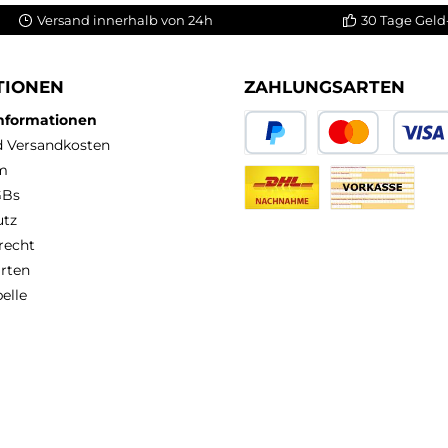
Versand innerhalb von 24h
30 Tage Geld
TIONEN
ZAHLUNGSARTEN
Informationen
nd Versandkosten
PayPal
Kredit- oder Debit
m
GBs
DHL Nachnahme
Vorkasse
utz
recht
rten
elle