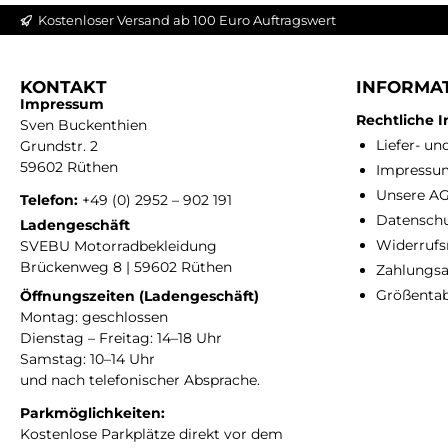
Kostenloser Versand ab 100 Euro Auftragswert
KONTAKT
INFORMA
Impressum
Rechtliche 
Sven Buckenthien
Liefer- u
Grundstr. 2
59602 Rüthen
Impressu
Unsere A
Telefon:
+49 (0) 2952 – 902 191
Datensch
Ladengeschäft
Widerrufs
SVEBU Motorradbekleidung
Brückenweg 8 | 59602 Rüthen
Zahlungsa
Größentab
Öffnungszeiten (Ladengeschäft)
Montag: geschlossen
Dienstag – Freitag: 14–18 Uhr
Samstag: 10–14 Uhr
und nach telefonischer Absprache.
Parkmöglichkeiten:
Kostenlose Parkplätze direkt vor dem