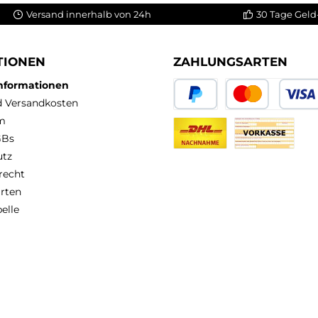
Versand innerhalb von 24h
30 Tage Geld
TIONEN
ZAHLUNGSARTEN
Informationen
nd Versandkosten
PayPal
Kredit- oder Debit
m
GBs
DHL Nachnahme
Vorkasse
utz
recht
rten
elle