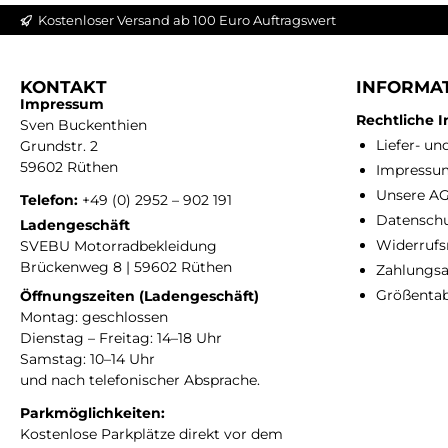
Kostenloser Versand ab 100 Euro Auftragswert
KONTAKT
INFORMA
Impressum
Rechtliche 
Sven Buckenthien
Liefer- u
Grundstr. 2
59602 Rüthen
Impressu
Unsere A
Telefon:
+49 (0) 2952 – 902 191
Datensch
Ladengeschäft
Widerrufs
SVEBU Motorradbekleidung
Brückenweg 8 | 59602 Rüthen
Zahlungsa
Größentab
Öffnungszeiten (Ladengeschäft)
Montag: geschlossen
Dienstag – Freitag: 14–18 Uhr
Samstag: 10–14 Uhr
und nach telefonischer Absprache.
Parkmöglichkeiten:
Kostenlose Parkplätze direkt vor dem