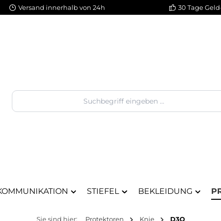
Versand innerhalb von 24h
30 Tage Geld
KOMMUNIKATION
STIEFEL
BEKLEIDUNG
P
Sie sind hier:
Protektoren
Knie
D3O