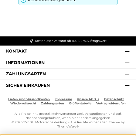
Kostenloser Versand ab 100 Euro Auftragswert
KONTAKT
INFORMATIONEN
ZAHLUNGSARTEN
SICHER EINKAUFEN
Liefer- und Versandkosten
Impressum
Unsere AGB´s
Datenschutz
Wiederrufsrecht
Zahlungsarten
Größentabelle
Vertrag widerrufen
Alle Preise inkl. gesetzl. Mehrwertsteuer zzgl.
Versandkosten
und ggf.
Nachnahmegebühren, wenn nicht anders angegeben.
© 2026 SVEBU Motorradbekleidung - Alle Rechte vorbehalten. Theme by
ThemeWare®