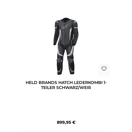
HELD BRANDS HATCH LEDERKOMBI 1-
TEILER SCHWARZ/WEIß
Regulärer Preis:
899,95 €