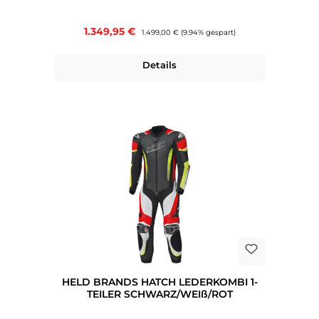
Verkaufspreis:
1.349,95 €
Regulärer Preis:
1.499,00 €
(9.94% gespart)
Details
HELD BRANDS HATCH LEDERKOMBI 1-
TEILER SCHWARZ/WEIß/ROT