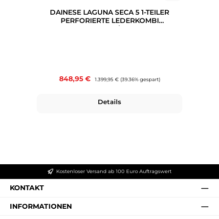
DAINESE LAGUNA SECA 5 1-TEILER
PERFORIERTE LEDERKOMBI
SCHWARZ/WEIß
Verkaufspreis:
848,95 €
Regulärer Preis:
1.399,95 €
(39.36% gespart)
Details
Kostenloser Versand ab 100 Euro Auftragswert
KONTAKT
INFORMATIONEN