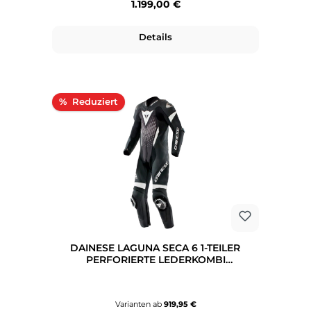
Regulärer Preis:
1.199,00 €
Details
Rabatt
%
DAINESE LAGUNA SECA 6 1-TEILER
PERFORIERTE LEDERKOMBI
SCHWARZ/WEISS/ANTHRAZIT
Varianten ab
919,95 €