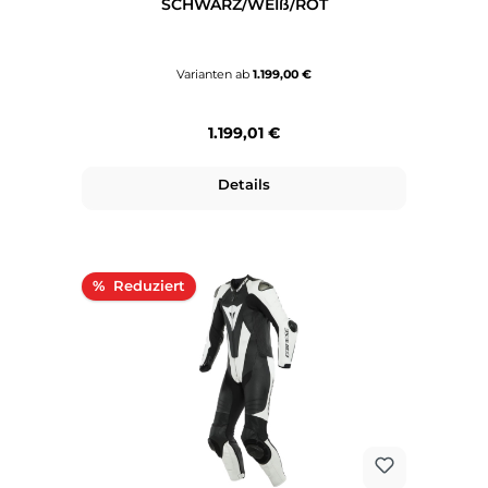
SCHWARZ/WEIß/ROT
Varianten ab
1.199,00 €
Regulärer Preis:
1.199,01 €
Details
Rabatt
%