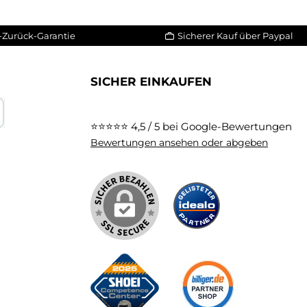
elten
bestimmten abgewinkelten
n soll.
Stößen reduziert werden soll.
-Zurück-Garantie
Sicherer Kauf über Paypal
Kwikfit Schalengröße: 2
Schalengrößen Verschluss:
rschluss
Doppel-D-Titan-Ring Verschluss
SICHER EINKAUFEN
Norm / Standard: ECE R 22.06
alten:
im Lieferumfang enthalten:
xo-
original Scorpion Exo-
⭐⭐⭐⭐⭐
4,5 / 5 bei Google-Bewertungen
Helmbeutel Garantie: 5 Jahre
karte
Bewertungen ansehen oder abgeben
Herstellergarantie Sonstiges:
 Shop
Weiteres Zubehör im Shop
h eine
erhältlich oder einfach eine
senden!
mail an info@svebu.de senden!