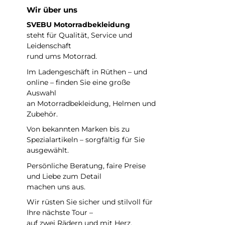
Sicher
Wir über uns
Einfa
tempe
abso
Hel
SVEBU Motorradbekleidung
hält
schr
steht für Qualität, Service und
Lei
warm
ein
Leidenschaft
ult
kalte
EXO
rund ums Motorrad.
ei
unzer
Siche
was
Schr
Im Ladengeschäft in Rüthen – und
r
heft
online – finden Sie eine große
ver
Auswahl
ist d
,
an Motorradbekleidung, Helmen und
eine
spe
w
Zubehör.
ist M
Be
Inn
das
Ei
Von bekannten Marken bis zu
Hel
Lufts
Spezialartikeln – sorgfältig für Sie
Lüf
Hel
den 
ausgewählt.
komp
Helm Airfit Concept®: M
Persönliche Beratung, faire Preise
Rotat
benu
und Liebe zum Detail
Helmsc
bes
unte
machen uns aus.
gewin
Stöß
Sie 
NEU--- Mat
Wir rüsten Sie sicher und stilvoll für
Kwikf
aufblase
Ult
Ihre nächste Tour –
Schal
sch
auf zwei Rädern und mit Herz.
Com