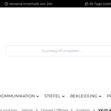
Versand innerhalb von 24h
30 Tage Geld
KOMMUNIKATION
STIEFEL
BEKLEIDUNG
P
ie sind hier:
Helme
Onroad / Offroad
Scorpion
VX-22 A