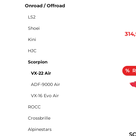
e
Onroad / Offroad
Erfol
wird
LS2
Air
Shoei
haben
Verk
314
s
Kini
er
Tec
HJC
Effizien
Scorpion
Air 
mit 
R
%
VX-22 Air
und E
ADF-9000 Air
Einfa
VX-16 Evo Air
Hel
Lei
ROCC
ult
Crossbrille
Siche
Alpinestars
SC