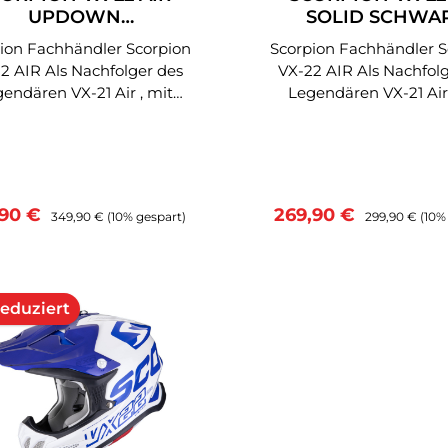
Wangenpolster
Wangenpolster
UPDOWN
SOLID SCHWA
herausnehmbares und
,herausnehmbares 
T/GRÜN/SCHWARZ/R
aschbares KwickWick3
waschbares KwickW
n Fachhändler Scorpion
Scorpion Fachhändler Scorpion
OT
enfutter, Doppel D Titan
Innenfutter, Doppel D
s Nachfolger des
VX-22 AIR Als Nachfolger des
mverschluss,optimiertes
Helmverschluss,optim
endären VX-21 Air , mit
Legendären VX-21 Air 
tungssystem, Neck Brace
Lüftungssystem, Neck
iner beeindruckenden
einer beeindrucke
atibel, ultraleichter und
kompatibel, ultraleich
gsbilanz auf jedem Terrain,
Erfolgsbilanz auf jedem 
wiederstandsfähiger
wiederstandsfähig
 der neue Scorpion VX-22
wird der neue Scorpio
hirm. Der VX-22 Air
Helmschirm. Der VX-22 Air
 die schwierige Aufgabe
Air die schwierige A
nt auf allen Ebenen. ---
gewinnt auf allen Ebenen
 das erfolgreichste Modell
haben das erfolgreichst
aufspreis:
Regulärer Preis:
Verkaufspreis:
Regulärer Prei
,90 €
269,90 €
349,90 €
(10% gespart)
299,90 €
(10%
erial: Fiberglas
NEU--- Material: Fiberglas
einer Offroad-Reihe zu
seiner Offroad-Reih
raTCT® Thermodynamical
UltraTCT® Thermodyn
setzen und die besten
ersetzen und die be
posite Technology: Von
Composite Technology
hnologien für noch mehr
Technologien für noc
ion entwickelt, bietet das
Scorpion entwickelt, bi
z zu vereinen. Der VX-22
Effizienz zu vereinen. Der VX-22
abatt
olutionäre TCT® Gewebe
revolutionäre TCT® 
wurde in Zusammenarbeit
Air wurde in Zusamme
euer Struktur einzigartige
mit neuer Struktur einz
den weltbesten Motocross
mit den weltbesten Mo
heit. Extrem leicht ,
Sicherheit. Extrem leicht ,
nduro Fahrern entwickelt
und Enduro Fahrern ent
rbiert die Knautschzone
absorbiert die Knauts
und vereint den
und vereint den
ittweise mehr Energie bei
schrittweise mehr Ener
llsreichtum eines Offroad-
Einfallsreichtum eines 
em Aufprall. Helmschirm
einem Aufprall. Helm
mes neu für noch mehr
Helmes neu für noch
LON®: Verformbar und
EXOLON®: Verformba
stung im Einsatz. Eine
Leistung im Einsatz. Eine