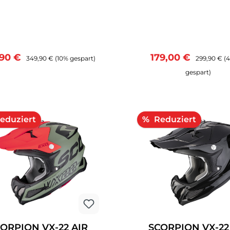
iner beeindruckenden
einer beeindrucke
gsbilanz auf jedem Terrain,
Erfolgsbilanz auf jedem 
 der neue Scorpion VX-22
wird der neue Scorpio
 die schwierige Aufgabe
Air die schwierige A
 das erfolgreichste Modell
haben das erfolgreichst
aufspreis:
Regulärer Preis:
Verkaufspreis:
Regulärer P
,90 €
179,00 €
349,90 €
(10% gespart)
299,90 €
(
einer Offroad-Reihe zu
seiner Offroad-Reih
gespart)
setzen und die besten
ersetzen und die be
hnologien für noch mehr
Technologien für noc
z zu vereinen. Der VX-22
Effizienz zu vereinen. Der VX-22
wurde in Zusammenarbeit
Air wurde in Zusamme
den weltbesten Motocross
abatt
mit den weltbesten Mo
Rabatt
%
nduro Fahrern entwickelt
und Enduro Fahrern ent
und vereint den
und vereint den
llsreichtum eines Offroad-
Einfallsreichtum eines 
mes neu für noch mehr
Helmes neu für noch
stung im Einsatz. Eine
Leistung im Einsatz. Eine
raleichte Schale aus TCT-
ultraleichte Schale au
Faser mit MIPS
Faser mit MIPS
rheitssystem, Airfit System
Sicherheitssystem, Airfi
zum anpassen der
zum anpassen de
ORPION VX-22 AIR
SCORPION VX-22