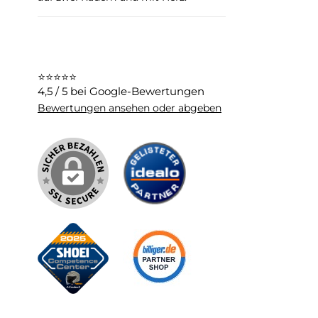
Doppe
Scorp
Norm / 
Wan
rev
im 
störe
mit n
Sicher
Helmbeutel
Innenaus
abso
⭐⭐⭐⭐⭐
Herste
4,5 / 5 bei Google-Bewertungen
schr
Wei
tempe
ein
Bewertungen ansehen oder abgeben
erh
hält
EXO
mail 
warm
unzer
kalte
Schr
ei
heft
was
ist d
r
spe
ver
Be
eine
Ei
ist M
Lufts
das
den 
Helm Airfit Concept®: M
Hel
benu
unte
Rotat