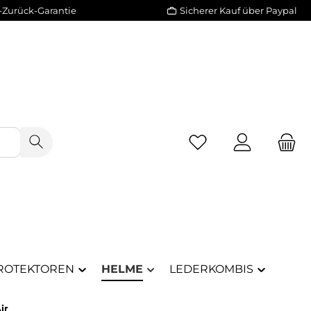
-Zurück-Garantie
Sicherer Kauf über Paypal
Du hast 0 Produkte 
ROTEKTOREN
HELME
LEDERKOMBIS
ir