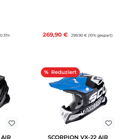
nden
einer beeindruckenden
Terrain,
Erfolgsbilanz auf jedem Terrain,
n VX-22
wird der neue Scorpion VX-22
ufgabe
Air die schwierige Aufgabe
e Modell
haben das erfolgreichste Modell
reis:
Verkaufspreis:
Regulärer Preis:
269,90 €
40.31%
299,90 €
(10% gespart)
e zu
seiner Offroad-Reihe zu
sten
ersetzen und die besten
h mehr
Technologien für noch mehr
Effizienz zu vereinen. Der VX-22
narbeit
Air wurde in Zusammenarbeit
tocross
mit den weltbesten Motocross
Rabatt
%
wickelt
und Enduro Fahrern entwickelt
und vereint den
Offroad-
Einfallsreichtum eines Offroad-
 mehr
Helmes neu für noch mehr
Leistung im Einsatz. Eine
s TCT-
ultraleichte Schale aus TCT-
Faser mit MIPS
t System
Sicherheitssystem, Airfit System
r
zum anpassen der
 AIR
SCORPION VX-22 AIR