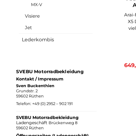
dre
MX-V
absol
SC
un
Arai-Fa
Visiere
Mate
X5 Der Tour-X5 ist einer der
Jet
komp
vie
er
entwic
Lederkombis
Flexib
sowoh
gl
Gewic
konzi
Sch
T
Verk
649
b
Fase
SVEBU Motorradbekleidung
Auge
ein
Kontakt / Impressum
d
Di
Sven Buckenthien
d
St
Grundstr. 2
Dad
gl
59602 Rüthen
nach 
Gewich
Telefon:
+49 (0) 2952 – 902 191
die 
entwick
Sch
SVEBU Motorradbekleidung
expa
glatter. Das Innenleben
Ladengeschäft
Brückenweg 8
1D z
59602 Rüthen
äu
anti
Öffnungszeiten (Ladengeschäft)