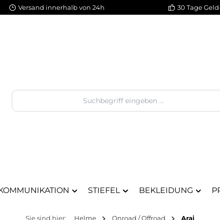
Versand innerhalb von 24h
30 Tage Geld
KOMMUNIKATION
STIEFEL
BEKLEIDUNG
P
Sie sind hier:
Helme
Onroad / Offroad
Arai