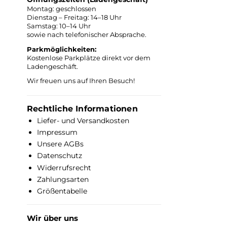
eigen
zu
Montag: geschlossen
Dienstag – Freitag: 14–18 Uhr
verf
Samstag: 10–14 Uhr
Super
Belü
sowie nach telefonischer Absprache.
ver
und i
Parkmöglichkeiten:
w
dre
Kostenlose Parkplätze direkt vor dem
machen. Di
absol
Ladengeschäft.
Mixt
un
Wir freuen uns auf Ihren Besuch!
Ma
Mate
wenig
komp
Rechtliche Informationen
Ve
er
Mate
Liefer- und Versandkosten
Flexib
Helm
gl
Impressum
leichter
Gewic
Unsere AGBs
Schu
Sch
Datenschutz
Vis
b
Widerrufsrecht
Auge
Zahlungsarten
Jahre
d
Größentabelle
von F
d
mit
Dad
Wir über uns
Pin
nach 