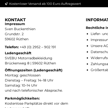
mit 
Kostenloser Versand ab 100 Euro Auftragswert
und 
sich
und K
dur
Schale mög
reg
KONTAKT
INFORMA
Impressum
und
Rechtliche 
Sven Buckenthien
geöff
aufrec
Liefer- u
Grundstr. 2
Ihrem M
Bei
59602 Rüthen
Impressu
äußer
eine
Unsere A
der i
von 4
Telefon:
+49 (0) 2952 – 902 191
die L
% i
Datensch
Ladengeschäft
ohne dies
Widerrufs
SVEBU Motorradbekleidung
B
Brückenweg 8 | 59602 Rüthen
Zahlungsa
Wi
Größentab
Öffnungszeiten (Ladengeschäft)
ein
Montag: geschlossen
P
Ober
Dienstag – Freitag: 14–18 Uhr
K
schließen
Samstag: 10–14 Uhr
Be
den
und nach telefonischer Absprache.
ver
un
Parkmöglichkeiten:
Fahrer
normal
Kostenlose Parkplätze direkt vor dem
Luf
offen. Der Arai Logo-Kanal ist s