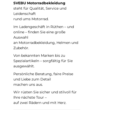
Bedar
SVEBU Motorradbekleidung
B
entwick
steht für Qualität, Service und
ins
expa
Leidenschaft
fünf
1D z
rund ums Motorrad.
die 
äu
Im Ladengeschäft in Rüthen – und
vo
eigen
online – finden Sie eine große
verbessert. Behal
Auswahl
Situa
Super
an Motorradbekleidung, Helmen und
Arai
ver
Zubehör.
3,5
w
Von bekannten Marken bis zu
Kanal
machen. Di
Spezialartikeln – sorgfältig für Sie
vers
Mixt
ausgewählt.
gr
Ma
Persönliche Beratung, faire Preise
Einlassöf
wenig
und Liebe zum Detail
fi
Ve
machen uns aus.
eine
Mate
und 
Helm
Wir rüsten Sie sicher und stilvoll für
und K
leichter
Ihre nächste Tour –
Schale mög
Schu
auf zwei Rädern und mit Herz.
Vis