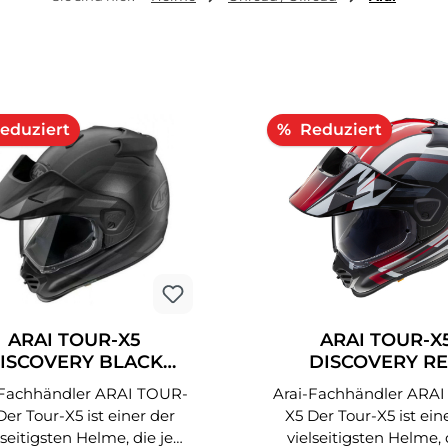
abatt
Rabatt
%
ARAI TOUR-X5
ARAI TOUR-X
ISCOVERY BLACK
DISCOVERY R
TT/SCHWARZ/GRAU
SCHWARZ/WEISS
chhändler ARAI TOUR-
Arai-Fachhändler ARAI TOUR-
X5 Der Tour-X5 ist einer der
lseitigsten Helme, die je
vielseitigsten Helme, 