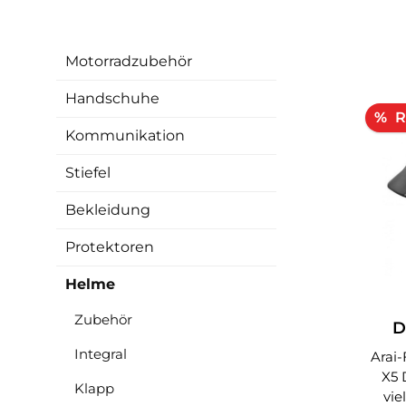
Motorradzubehör
Handschuhe
R
%
Kommunikation
Stiefel
Bekleidung
Protektoren
Helme
Zubehör
D
MA
Integral
Arai-Fa
X5 Der Tour-X5 ist einer der
Klapp
vie