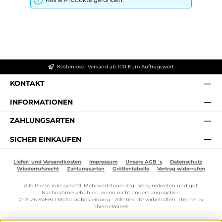
Kostenloser Versand ab 100 Euro Auftragswert
KONTAKT
INFORMATIONEN
ZAHLUNGSARTEN
SICHER EINKAUFEN
Liefer- und Versandkosten
Impressum
Unsere AGB´s
Datenschutz
Wiederrufsrecht
Zahlungsarten
Größentabelle
Vertrag widerrufen
Alle Preise inkl. gesetzl. Mehrwertsteuer zzgl.
Versandkosten
und ggf.
Nachnahmegebühren, wenn nicht anders angegeben.
© 2026 SVEBU Motorradbekleidung - Alle Rechte vorbehalten. Theme by
ThemeWare®