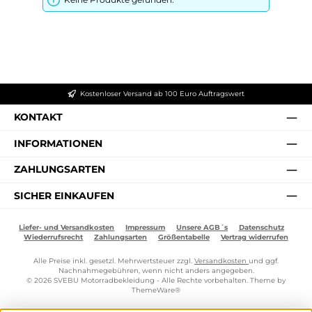
Kostenloser Versand ab 100 Euro Auftragswert
KONTAKT
INFORMATIONEN
ZAHLUNGSARTEN
SICHER EINKAUFEN
Liefer- und Versandkosten
Impressum
Unsere AGB´s
Datenschutz
Wiederrufsrecht
Zahlungsarten
Größentabelle
Vertrag widerrufen
Alle Preise inkl. gesetzl. Mehrwertsteuer zzgl.
Versandkosten
und ggf.
Nachnahmegebühren, wenn nicht anders angegeben.
© 2026 SVEBU Motorradbekleidung - Alle Rechte vorbehalten. Theme by
ThemeWare®