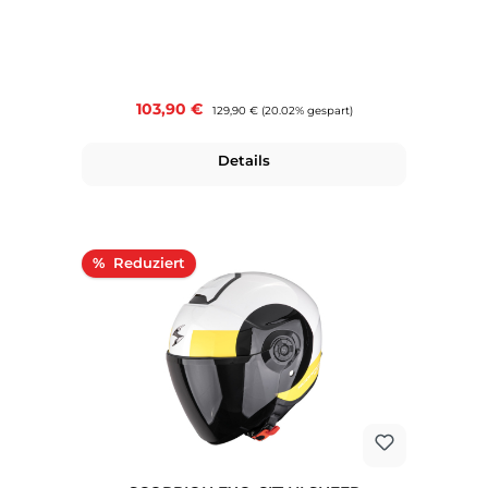
Verkaufspreis:
103,90 €
Regulärer Preis:
129,90 €
(20.02% gespart)
Details
Rabatt
%