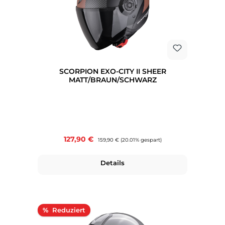
SCORPION EXO-CITY II SHEER
MATT/BRAUN/SCHWARZ
Verkaufspreis:
127,90 €
Regulärer Preis:
159,90 €
(20.01% gespart)
Details
Rabatt
%