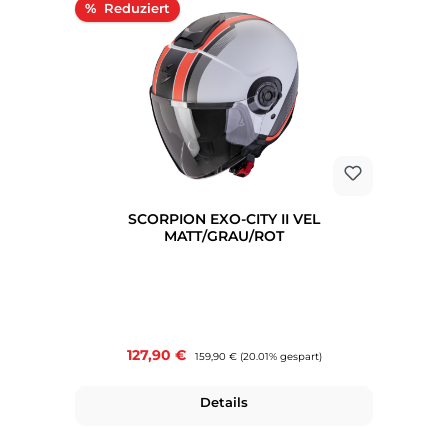
Rabatt
%
SCORPION EXO-CITY II VEL
MATT/GRAU/ROT
Verkaufspreis:
127,90 €
Regulärer Preis:
159,90 €
(20.01% gespart)
Details