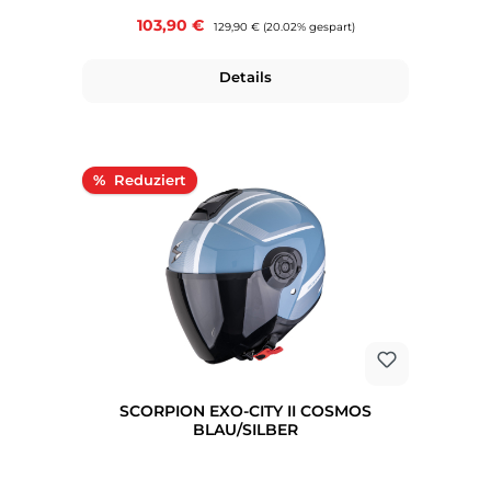
Verkaufspreis:
103,90 €
Regulärer Preis:
129,90 €
(20.02% gespart)
Details
Rabatt
%
SCORPION EXO-CITY II COSMOS
BLAU/SILBER