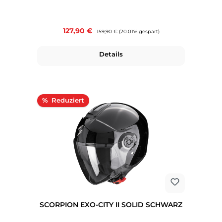
Verkaufspreis:
127,90 €
Regulärer Preis:
159,90 €
(20.01% gespart)
Details
Rabatt
%
SCORPION EXO-CITY II SOLID SCHWARZ