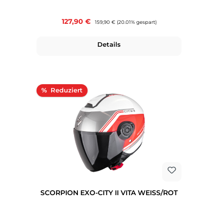
Verkaufspreis:
127,90 €
Regulärer Preis:
159,90 €
(20.01% gespart)
Details
Rabatt
%
SCORPION EXO-CITY II VITA WEISS/ROT