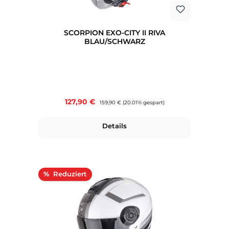
SCORPION EXO-CITY II RIVA
BLAU/SCHWARZ
Verkaufspreis:
127,90 €
Regulärer Preis:
159,90 €
(20.01% gespart)
Details
Rabatt
%