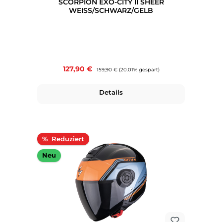
SCORPION EXO-CITY II SHEER
WEISS/SCHWARZ/GELB
Verkaufspreis:
127,90 €
Regulärer Preis:
159,90 €
(20.01% gespart)
Details
Rabatt
%
Neu