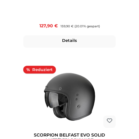
Verkaufspreis:
127,90 €
Regulärer Preis:
159,90 €
(20.01% gespart)
Details
Rabatt
%
SCORPION BELFAST EVO SOLID