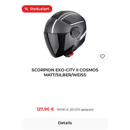
Rabatt
%
SCORPION EXO-CITY II COSMOS
MATT/SILBER/WEISS
Verkaufspreis:
127,90 €
Regulärer Preis:
159,90 €
(20.01% gespart)
Details