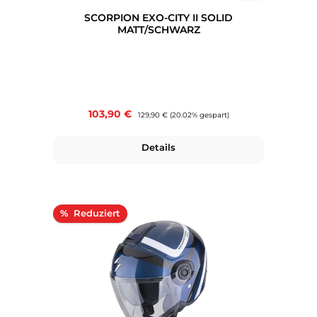
SCORPION EXO-CITY II SOLID
MATT/SCHWARZ
Verkaufspreis:
103,90 €
Regulärer Preis:
129,90 €
(20.02% gespart)
Details
Rabatt
%