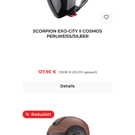
SCORPION EXO-CITY II COSMOS
PERLWEISS/SILBER
Verkaufspreis:
127,90 €
Regulärer Preis:
159,90 €
(20.01% gespart)
Details
Rabatt
%