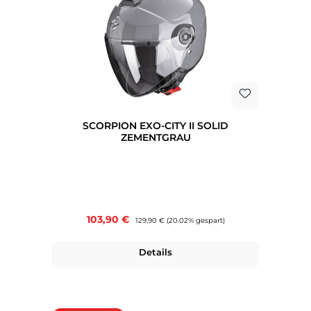
SCORPION EXO-CITY II SOLID
ZEMENTGRAU
Verkaufspreis:
103,90 €
Regulärer Preis:
129,90 €
(20.02% gespart)
Details