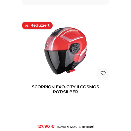
Rabatt
%
SCORPION EXO-CITY II COSMOS
ROT/SILBER
Verkaufspreis:
127,90 €
Regulärer Preis:
159,90 €
(20.01% gespart)