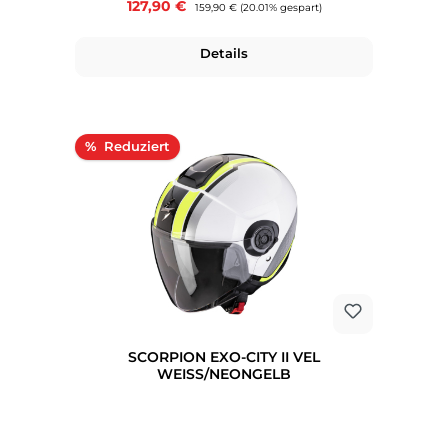
Verkaufspreis:
127,90 €
Regulärer Preis:
159,90 €
(20.01% gespart)
Details
Rabatt
%
SCORPION EXO-CITY II VEL
WEISS/NEONGELB