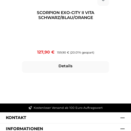
SCORPION EXO-CITY II VITA
SCHWARZ/BLAU/ORANGE
Verkaufspreis:
127,90 €
Regulärer Preis:
159,90 €
(20.01% gespart)
Details
Kostenloser Versand ab 100 Euro Auftragswert
KONTAKT
INFORMATIONEN