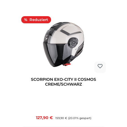
Rabatt
%
SCORPION EXO-CITY II COSMOS
CREME/SCHWARZ
Verkaufspreis:
127,90 €
Regulärer Preis:
159,90 €
(20.01% gespart)