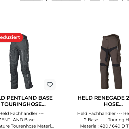
abatt
LD PENTLAND BASE
HELD RENEGADE 2
TOURINGHOSE
HOSE
SCHWARZ
ANTHRAZIT/SCHW
Held Fachhändler ---
Held Fachhändler --- Renegade
RAUN
PENTLAND Base ---
2 Base --- Touring
re Tourenhose Material:
Material: 480 / 640 D Tactel®