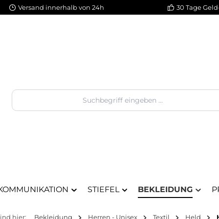
Versand innerhalb von 24h
30 Tage Geld
KOMMUNIKATION
STIEFEL
BEKLEIDUNG
P
sind hier:
Bekleidung
Herren - Unisex
Textil
Held