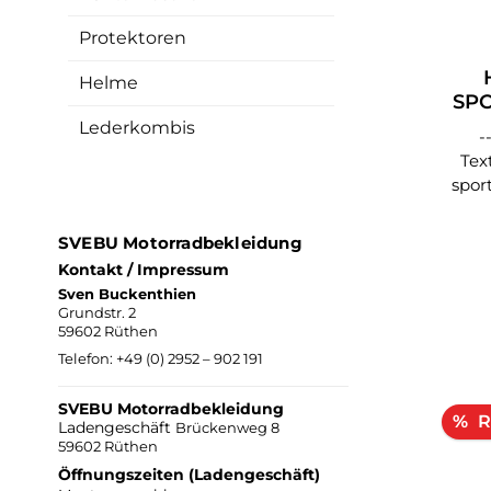
HPA
Protektoren
Gewä
W
Helme
erhäl
Ki
SP
mail 
Sicherheit: ze
Lederkombis
-
170
Textilh
spor
Hüf
biet
nach 
Komf
h
SVEBU Motorradbekleidung
Materi
Kontakt / Impressum
zerti
Sven Buckenthien
a
L
Grundstr. 2
Innenfutter M
Ver
59602 Rüthen
Te
Mat
Telefon:
+49 (0) 2952 – 902 191
wind
Oberm
Oberm
SVEBU Motorradbekleidung
R
%
Ladengeschäft
F
Brückenweg 8
59602 Rüthen
Ko
herau
Außenta
Öffnungszeiten (Ladengeschäft)