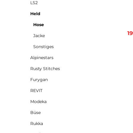
LS2
C
a
Held
Innenfutte
Te
Hose
wind
Ve
1
Jacke
K
Auß
Sonstiges
Re
Eins
Alpinestars
Rusty Stitches
Wei
Furygan
Ober
und
REVIT
H
Anti
Modeka
Sicherheit: ze
Büse
170
Rukka
Hüf