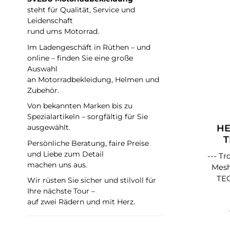
Ko
zerti
steht für Qualität, Service und
Au
Leidenschaft
Level 2 - Sch
Einsä
rund ums Motorrad.
Spez
Im Ladengeschäft in Rüthen – und
Wad
Ver
online – finden Sie eine große
Kl
Mat
Auswahl
Hüftw
Ober
an Motorradbekleidung, Helmen und
am 
Oberm
Zubehör.
Ho
8% P
Von bekannten Marken bis zu
P
Pol
Spezialartikeln – sorgfältig für Sie
Sp
Futter
HE
ausgewählt.
siche
S,M,
T
Persönliche Beratung, faire Preise
hö
M,L-L,
und Liebe zum Detail
Pro
--- T
J
machen uns aus.
den K
Meshhose Ma
Son
TEC-
w
Wir rüsten Sie sicher und stilvoll für
TEM
a
erhäl
Ihre nächste Tour –
Mail 
auf zwei Rädern und mit Herz.
Prot
K
Außen