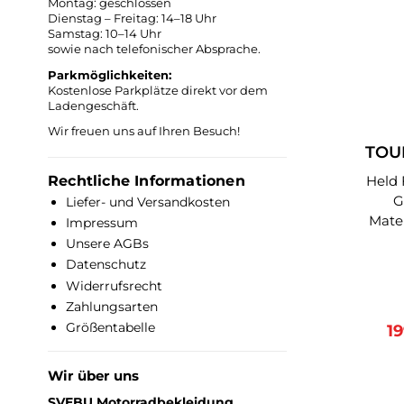
Montag: geschlossen
Rei
S,M,L
Dienstag – Freitag: 14–18 Uhr
Einsä
L ku
Samstag: 10–14 Uhr
Spez
3XL la
sowie nach telefonischer Absprache.
Wade - Reißv
unte
Parkmöglichkeiten:
3XL,B-4XL
Kostenlose Parkplätze direkt vor dem
Ladengeschäft.
Gewä
Hart
W
Wir freuen uns auf Ihren Besuch!
Ge
erhäl
TOU
S
mail 
Rechtliche Informationen
Held Fach
adj
G
Liefer- und Versandkosten
Clip-in T
Material: - DU P
Impressum
zer
5
Unsere AGBs
Membr
Datenschutz
Perf
Hüf
Widerrufsrecht
L
nach 
Zahlungsarten
Polytet
- T
Größentabelle
Ve
1
hera
Au
Verst
Wir über uns
a
- 
Inne
SVEBU Motorradbekleidung