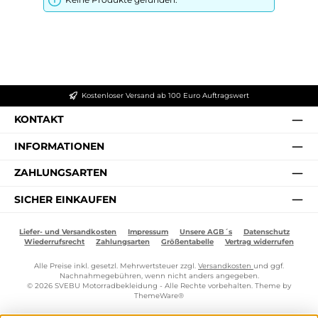
Kostenloser Versand ab 100 Euro Auftragswert
KONTAKT
INFORMATIONEN
ZAHLUNGSARTEN
SICHER EINKAUFEN
Liefer- und Versandkosten
Impressum
Unsere AGB´s
Datenschutz
Wiederrufsrecht
Zahlungsarten
Größentabelle
Vertrag widerrufen
Alle Preise inkl. gesetzl. Mehrwertsteuer zzgl.
Versandkosten
und ggf.
Nachnahmegebühren, wenn nicht anders angegeben.
© 2026 SVEBU Motorradbekleidung - Alle Rechte vorbehalten. Theme by
ThemeWare®