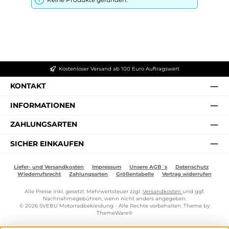
Kostenloser Versand ab 100 Euro Auftragswert
KONTAKT
INFORMATIONEN
ZAHLUNGSARTEN
SICHER EINKAUFEN
Liefer- und Versandkosten
Impressum
Unsere AGB´s
Datenschutz
Wiederrufsrecht
Zahlungsarten
Größentabelle
Vertrag widerrufen
Alle Preise inkl. gesetzl. Mehrwertsteuer zzgl.
Versandkosten
und ggf.
Nachnahmegebühren, wenn nicht anders angegeben.
© 2026 SVEBU Motorradbekleidung - Alle Rechte vorbehalten. Theme by
ThemeWare®