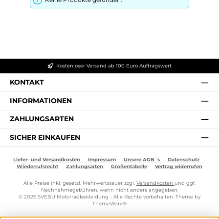
Kostenloser Versand ab 100 Euro Auftragswert
KONTAKT
INFORMATIONEN
ZAHLUNGSARTEN
SICHER EINKAUFEN
Liefer- und Versandkosten
Impressum
Unsere AGB´s
Datenschutz
Wiederrufsrecht
Zahlungsarten
Größentabelle
Vertrag widerrufen
Alle Preise inkl. gesetzl. Mehrwertsteuer zzgl.
Versandkosten
und ggf.
Nachnahmegebühren, wenn nicht anders angegeben.
© 2026 SVEBU Motorradbekleidung - Alle Rechte vorbehalten. Theme by
ThemeWare®