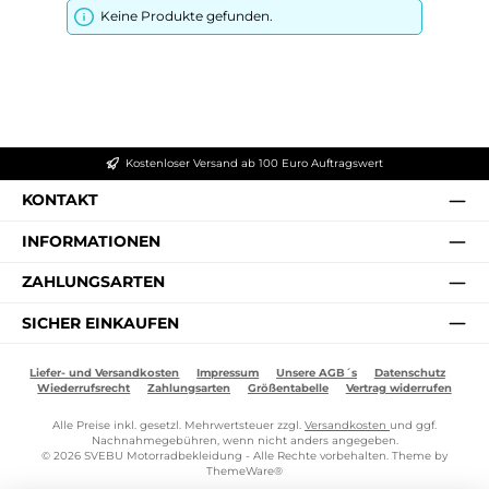
Keine Produkte gefunden.
Kostenloser Versand ab 100 Euro Auftragswert
KONTAKT
INFORMATIONEN
ZAHLUNGSARTEN
SICHER EINKAUFEN
Liefer- und Versandkosten
Impressum
Unsere AGB´s
Datenschutz
Wiederrufsrecht
Zahlungsarten
Größentabelle
Vertrag widerrufen
Alle Preise inkl. gesetzl. Mehrwertsteuer zzgl.
Versandkosten
und ggf.
Nachnahmegebühren, wenn nicht anders angegeben.
© 2026 SVEBU Motorradbekleidung - Alle Rechte vorbehalten. Theme by
ThemeWare®