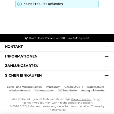
Keine Produkte gefunden.
Kostenloser Versand ab 100 Euro Auftragswert
KONTAKT
INFORMATIONEN
ZAHLUNGSARTEN
SICHER EINKAUFEN
Liefer- und Versandkosten
Impressum
Unsere AGB´s
Datenschutz
Wiederrufsrecht
Zahlungsarten
Größentabelle
Vertrag widerrufen
Alle Preise inkl. gesetzl. Mehrwertsteuer zzgl.
Versandkosten
und ggf.
Nachnahmegebühren, wenn nicht anders angegeben.
© 2026 SVEBU Motorradbekleidung - Alle Rechte vorbehalten. Theme by
ThemeWare®