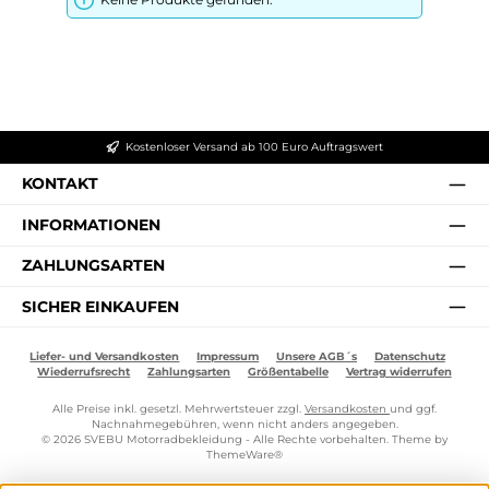
Kostenloser Versand ab 100 Euro Auftragswert
KONTAKT
INFORMATIONEN
ZAHLUNGSARTEN
SICHER EINKAUFEN
Liefer- und Versandkosten
Impressum
Unsere AGB´s
Datenschutz
Wiederrufsrecht
Zahlungsarten
Größentabelle
Vertrag widerrufen
Alle Preise inkl. gesetzl. Mehrwertsteuer zzgl.
Versandkosten
und ggf.
Nachnahmegebühren, wenn nicht anders angegeben.
© 2026 SVEBU Motorradbekleidung - Alle Rechte vorbehalten. Theme by
ThemeWare®