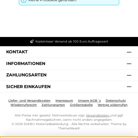
Kostenloser Versand ab 100 Euro Auftragswert
KONTAKT
INFORMATIONEN
ZAHLUNGSARTEN
SICHER EINKAUFEN
Liefer- und Versandkosten
Impressum
Unsere AGB´s
Datenschutz
Wiederrufsrecht
Zahlungsarten
Größentabelle
Vertrag widerrufen
Alle Preise inkl. gesetzl. Mehrwertsteuer zzgl.
Versandkosten
und ggf.
Nachnahmegebühren, wenn nicht anders angegeben.
© 2026 SVEBU Motorradbekleidung - Alle Rechte vorbehalten. Theme by
ThemeWare®