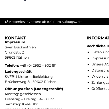
Kostenloser Versand ab 100 Euro Auftragswert
KONTAKT
INFORMA
Impressum
Rechtliche 
Sven Buckenthien
Liefer- u
Grundstr. 2
59602 Rüthen
Impressu
Unsere A
Telefon:
+49 (0) 2952 – 902 191
Datensch
Ladengeschäft
Widerrufs
SVEBU Motorradbekleidung
Brückenweg 8 | 59602 Rüthen
Zahlungsa
Größentab
Öffnungszeiten (Ladengeschäft)
Montag: geschlossen
Dienstag – Freitag: 14–18 Uhr
Samstag: 10–14 Uhr