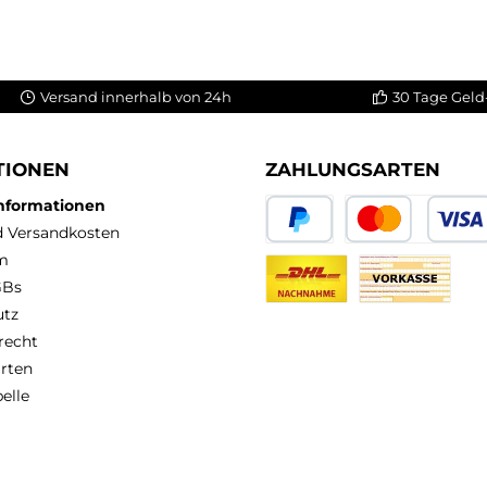
Versand innerhalb von 24h
30 Tage Geld
TIONEN
ZAHLUNGSARTEN
Informationen
nd Versandkosten
PayPal
Kredit- oder Debit
m
GBs
DHL Nachnahme
Vorkasse
utz
recht
rten
elle