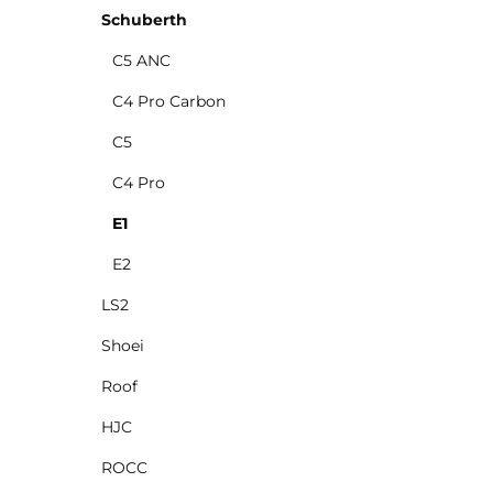
Schuberth
C5 ANC
C4 Pro Carbon
C5
C4 Pro
E1
E2
LS2
Shoei
Roof
HJC
ROCC