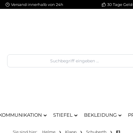
Versand innerhalb von 24h
30 Tage Geld
KOMMUNIKATION
STIEFEL
BEKLEIDUNG
P
Sie sind hier:
Helme
Klapp
Schuberth
E1