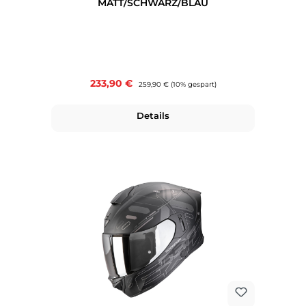
MATT/SCHWARZ/BLAU
Verkaufspreis:
233,90 €
Regulärer Preis:
259,90 €
(10% gespart)
Details