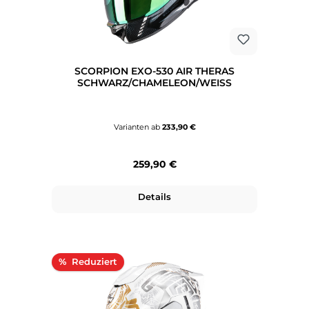
SCORPION EXO-530 AIR THERAS
SCHWARZ/CHAMELEON/WEISS
Varianten ab
233,90 €
Regulärer Preis:
259,90 €
Details
Rabatt
%