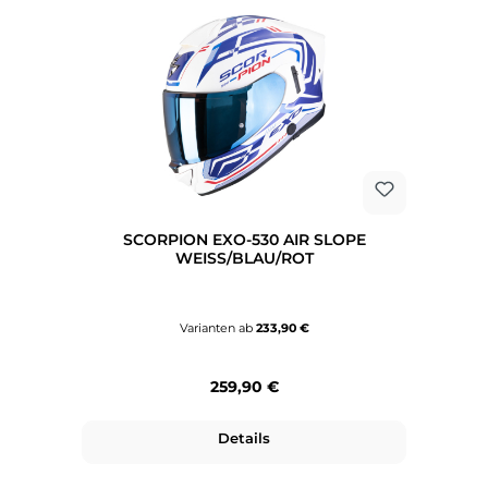
SCORPION EXO-530 AIR SLOPE
WEISS/BLAU/ROT
Varianten ab
233,90 €
Regulärer Preis:
259,90 €
Details