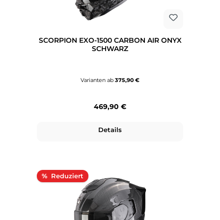
SCORPION EXO-1500 CARBON AIR ONYX
SCHWARZ
Varianten ab
375,90 €
Regulärer Preis:
469,90 €
Details
Rabatt
%