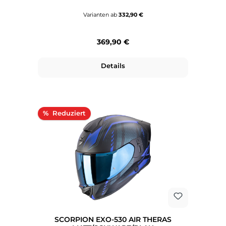
Varianten ab
332,90 €
Regulärer Preis:
369,90 €
Details
Rabatt
%
SCORPION EXO-530 AIR THERAS