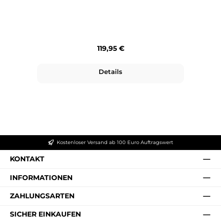
Regulärer Preis:
119,95 €
Details
Kostenloser Versand ab 100 Euro Auftragswert
KONTAKT
INFORMATIONEN
ZAHLUNGSARTEN
SICHER EINKAUFEN