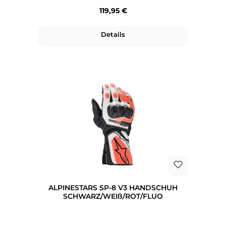
Regulärer Preis:
119,95 €
Details
ALPINESTARS SP-8 V3 HANDSCHUH
SCHWARZ/WEIß/ROT/FLUO