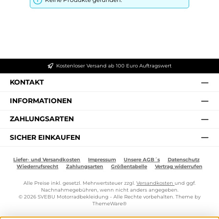
Kostenloser Versand ab 100 Euro Auftragswert
KONTAKT
INFORMATIONEN
ZAHLUNGSARTEN
SICHER EINKAUFEN
Liefer- und Versandkosten
Impressum
Unsere AGB´s
Datenschutz
Wiederrufsrecht
Zahlungsarten
Größentabelle
Vertrag widerrufen
Alle Preise inkl. gesetzl. Mehrwertsteuer zzgl.
Versandkosten
und ggf.
Nachnahmegebühren, wenn nicht anders angegeben.
© 2026 SVEBU Motorradbekleidung - Alle Rechte vorbehalten. Theme by
ThemeWare®