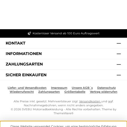
Kostenloser Versand ab 100 Euro Auftragswert
KONTAKT
INFORMATIONEN
ZAHLUNGSARTEN
SICHER EINKAUFEN
Liefer- und Versandkosten
Impressum
Unsere AGB´s
Datenschutz
Wiederrufsrecht
Zahlungsarten
Größentabelle
Vertrag widerrufen
Alle Preise inkl. gesetzl. Mehrwertsteuer zzgl.
Versandkosten
und ggf.
Nachnahmegebühren, wenn nicht anders angegeben.
© 2026 SVEBU Motorradbekleidung - Alle Rechte vorbehalten. Theme by
ThemeWare®
Diese Website verwendet Cookies, um eine bestmögliche Erfahrung