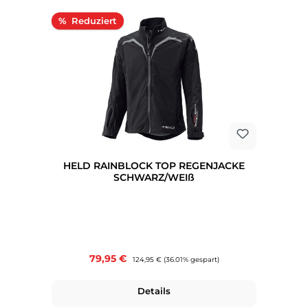
Rabatt
%
HELD RAINBLOCK TOP REGENJACKE
SCHWARZ/WEIß
Verkaufspreis:
79,95 €
Regulärer Preis:
124,95 €
(36.01% gespart)
Details