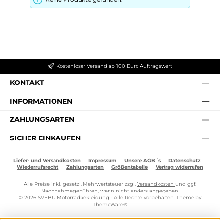
Kostenloser Versand ab 100 Euro Auftragswert
KONTAKT
INFORMATIONEN
ZAHLUNGSARTEN
SICHER EINKAUFEN
Liefer- und Versandkosten
Impressum
Unsere AGB´s
Datenschutz
Wiederrufsrecht
Zahlungsarten
Größentabelle
Vertrag widerrufen
Alle Preise inkl. gesetzl. Mehrwertsteuer zzgl.
Versandkosten
und ggf.
Nachnahmegebühren, wenn nicht anders angegeben.
© 2026 SVEBU Motorradbekleidung - Alle Rechte vorbehalten. Theme by
ThemeWare®