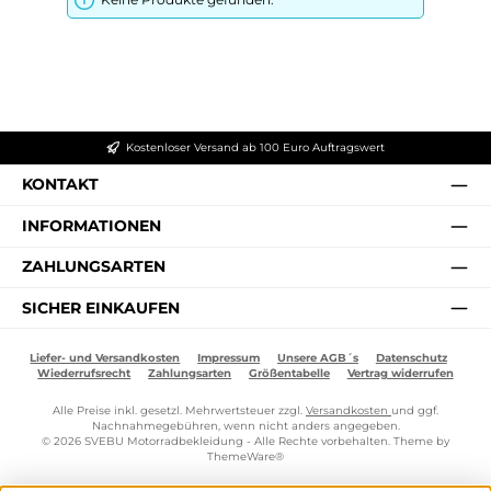
Kostenloser Versand ab 100 Euro Auftragswert
KONTAKT
INFORMATIONEN
ZAHLUNGSARTEN
SICHER EINKAUFEN
Liefer- und Versandkosten
Impressum
Unsere AGB´s
Datenschutz
Wiederrufsrecht
Zahlungsarten
Größentabelle
Vertrag widerrufen
Alle Preise inkl. gesetzl. Mehrwertsteuer zzgl.
Versandkosten
und ggf.
Nachnahmegebühren, wenn nicht anders angegeben.
© 2026 SVEBU Motorradbekleidung - Alle Rechte vorbehalten. Theme by
ThemeWare®