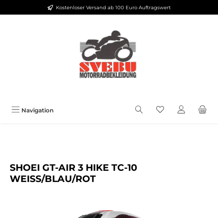
Kostenloser Versand ab 100 Euro Auftragswert
Zum Hauptinhalt springen
Du hast 0 Produkt
Navigation
SHOEI GT-AIR 3 HIKE TC-10
WEISS/BLAU/ROT
Bildergalerie überspringen