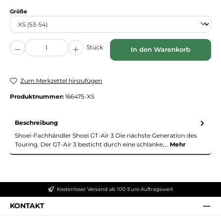
auswählen
Größe
Produkt Anzahl: Gib den gewünschten Wert ein oder benutze die Schaltflächen
Stück
In den Warenkorb
Zum Merkzettel hinzufügen
Produktnummer:
166475-XS
Beschreibung
Shoei-Fachhändler Shoei GT-Air 3 Die nächste Generation des
Touring. Der GT-Air 3 besticht durch eine schlanke,…
Mehr
Kostenloser Versand ab 100 Euro Auftragswert
KONTAKT